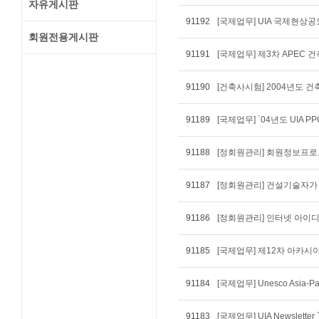
자유게시판
91192
[국제업무] UIA 국제현상공모전 "
회원전용게시판
91191
[국제업무] 제3차 APEC
91190
91189
[국제업무] `04년도 UIA P
91188
91187
[정회원관리] 건설기술자가 
91186
[정회원관리] 인터넷 아이디(
91185
[국제업무] 제12차 아카시
91184
[국제업무] Unesco Asia-Paci
91183
[국제업무] UIA Newsletter