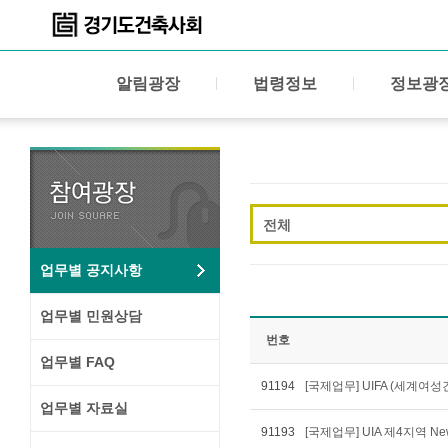
알림광장
법령정보
정보광
전체
업무별 공지사항
업무별 민원상담
번호
업무별 FAQ
91194
[국제업무] UIFA (세계여
업무별 자료실
91193
[국제업무] UIA 제4지역 New