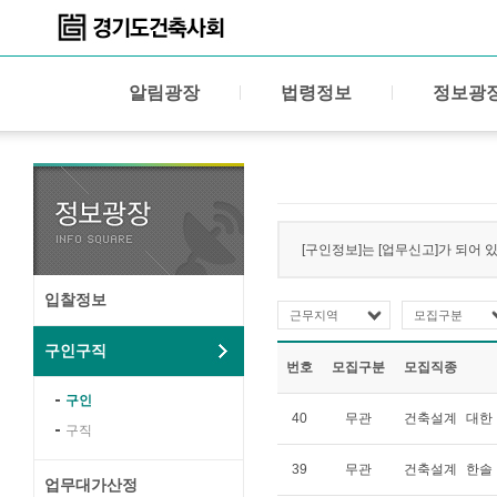
알림광장
법령정보
정보광
[구인정보]는 [업무신고]가 되어 
입찰정보
근무지역
모집구분
구인구직
번호
모집구분
모집직종
구인
40
무관
건축설계
대한
구직
39
무관
건축설계
한솔
업무대가산정