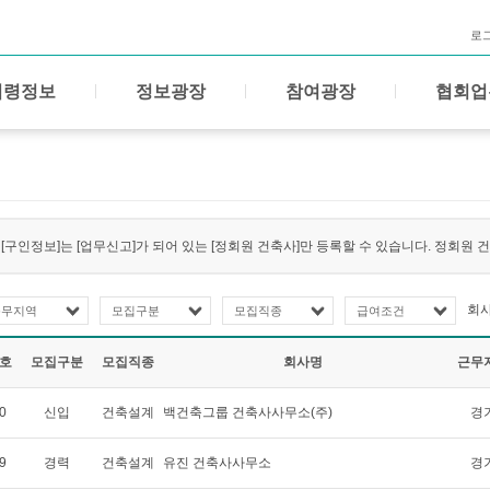
로
법령정보
정보광장
참여광장
협회업
[구인정보]는 [업무신고]가 되어 있는 [정회원 건축사]만 등록할 수 있습니다. 정회원
회
근무지역
모집구분
모집직종
급여조건
호
모집구분
모집직종
회사명
근무
0
신입
건축설계
백건축그룹 건축사사무소(주)
경
9
경력
건축설계
유진 건축사사무소
경