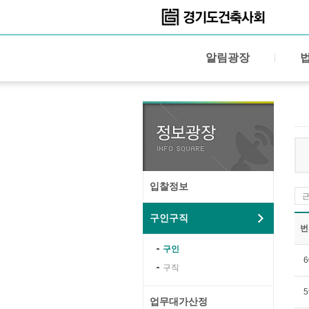
알림광장
입찰정보
구인구직
번
구인
6
구직
5
업무대가산정