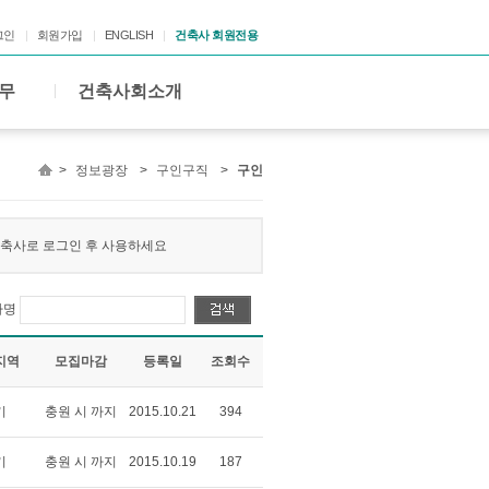
그인
회원가입
ENGLISH
건축사 회원전용
무
건축사회소개
>
정보광장
>
구인구직
>
구인
 건축사로 로그인 후 사용하세요
사명
지역
모집마감
등록일
조회수
기
충원 시 까지
2015.10.21
394
기
충원 시 까지
2015.10.19
187