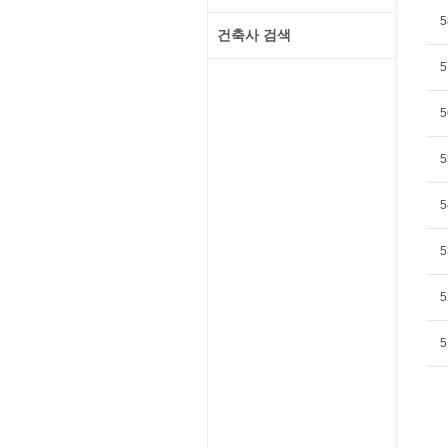
5
건축사 검색
5
5
5
5
5
5
5