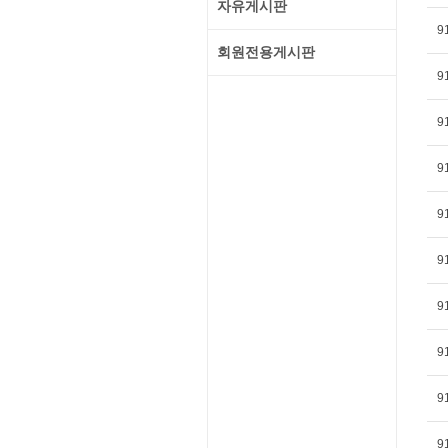
자유게시판
9
회원전용게시판
9
9
9
9
9
9
9
9
9