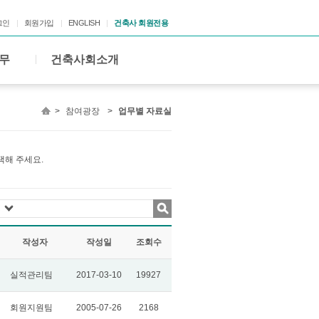
그인
회원가입
ENGLISH
건축사 회원전용
무
건축사회소개
>
참여광장
>
업무별 자료실
택해 주세요.
작성자
작성일
조회수
실적관리팀
2017-03-10
19927
회원지원팀
2005-07-26
2168