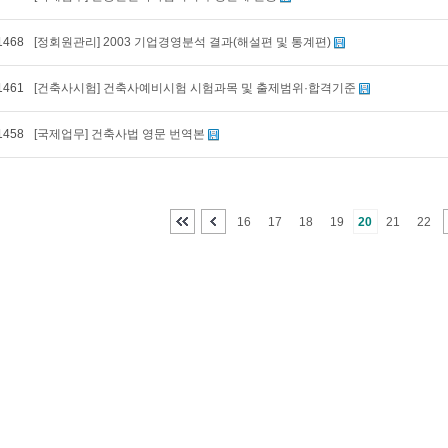
1468
[정회원관리] 2003 기업경영분석 결과(해설편 및 통계편)
1461
[건축사시험] 건축사예비시험 시험과목 및 출제범위·합격기준
1458
[국제업무] 건축사법 영문 번역본
16
17
18
19
20
21
22