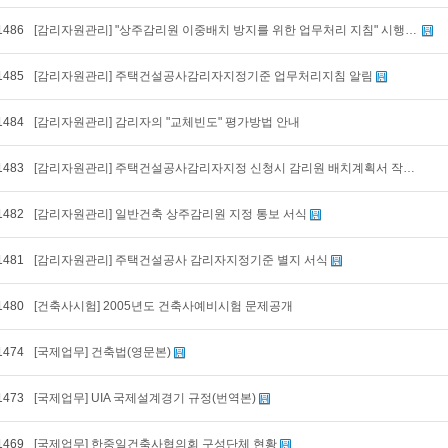
1486
[감리자원관리] "상주감리원 이중배치 방지를 위한 업무처리 지침" 시행 안내
1485
[감리자원관리] 주택건설공사감리자지정기준 업무처리지침 알림
1484
[감리자원관리] 감리자의 "교체빈도" 평가방법 안내
1483
[감리자원관리] 주택건설공사감리자지정 신청시 감리원 배치계획서 작성방법 알림
1482
[감리자원관리] 일반건축 상주감리원 지정 통보 서식
1481
[감리자원관리] 주택건설공사 감리자지정기준 별지 서식
1480
[건축사시험] 2005년도 건축사예비시험 문제공개
1474
[국제업무] 건축법(영문본)
1473
[국제업무] UIA 국제설계경기 규정(번역본)
1469
[국제업무] 한중일건축사협의회 구성단체 현황