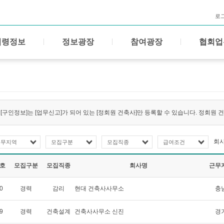
로
법령정보
정보광장
참여광장
협회업
[구인정보]는 [업무신고]가 되어 있는 [정회원 건축사]만 등록할 수 있습니다. 정회원
회
근무지역
모집구분
모집직종
급여조건
호
모집구분
모집직종
회사명
근무
0
경력
감리
현대 건축사사무소
충
9
경력
건축설계
건축사사무소 신진
경