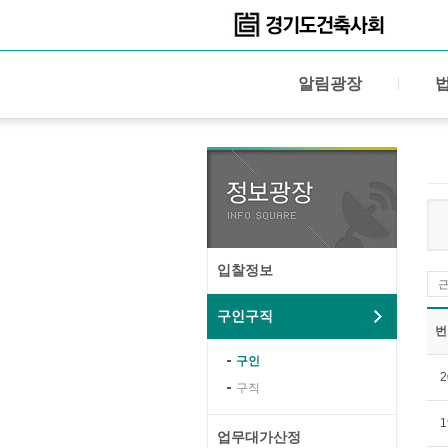
알림광장
입찰정보
구인구직
번
구인
2
구직
1
업무대가산정