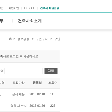
그인
회원가입
ENGLISH
건축사 회원전용
무
건축사회소개
>
정보광장
>
구인구직
>
구인
 건축사로 로그인 후 사용하세요
사명
지역
모집마감
등록일
조회수
남
상시 채용
2015.02.18
115
기
충원 시 까지
2015.01.26
225