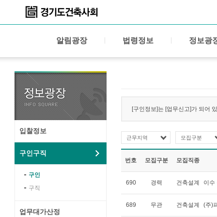
알림광장
법령정보
정보광
[구인정보]는 [업무신고]가 되어 
입찰정보
근무지역
모집구분
구인구직
번호
모집구분
모집직종
구인
690
경력
건축설계
이수
구직
689
무관
건축설계
(주
업무대가산정