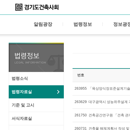
알림광장
법령정보
정보광
번호
법령소식
263955
「육상양식장표준설계기술
법령자료실
263629
대구광역시 성능위주설계 가
기준 및 고시
261750
서식자료실
260731