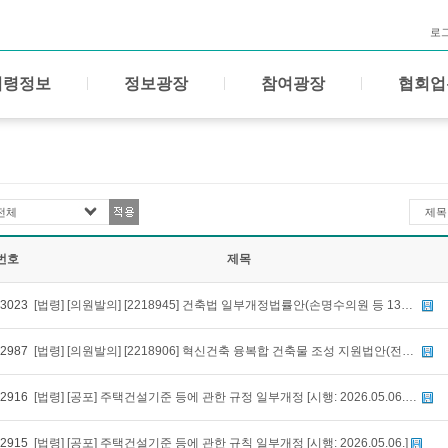
로
법령정보
정보광장
참여광장
협회업
전체
제목
번호
제목
3023
[법령] [의원발의] [2218945] 건축법 일부개정법률안(손명수의원 등 13인) [발의: 2026-05-13]
2987
[법령] [의원발의] [2218906] 혁신건축 융복합 건축물 조성 지원법안(전용기의원 등 10인) [발의: 2026-05-11]
2916
[법령] [공포] 주택건설기준 등에 관한 규정 일부개정 [시행: 2026.05.06., 제61조의4제2항의 개정규정은 2026.11.07.]
2915
[법령] [공포] 주택건설기준 등에 관한 규칙 일부개정 [시행: 2026.05.06.]